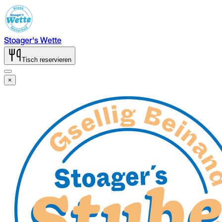
Stoager's Wette
Tisch reservieren
×