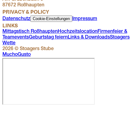
87672 Roßhaupten
PRIVACY & POLICY
Cookie-Einstellungen
Datenschutz
Impressum
LINKS
Mittagstisch Roßhaupten
Hochzeitslocation
Firmenfeier &
Teamevents
Geburtstag feiern
Links & Downloads
Stoagers
Wette
2026
© Stoagers Stube
Mucho
Gusto