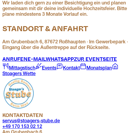
Wir laden dich gern zu einer Besichtigung ein und planen
gemeinsam mit dir deine individuelle Hochzeitsfeier. Bitte
plane mindestens 3 Monate Vorlauf ein.
STANDORT & ANFAHRT
Am Grubenbach 6, 87672 Roßhaupten · Im Gewerbepark ·
Eingang über die Außentreppe auf der Rückseite.
ANRUFEN
E-MAIL
WHATSAPP
ZUR EVENTSEITE
Mittagstisch
Events
Kontakt
Monatsplan
Stoagers Wette
KONTAKTDATEN
servus@stoagers-stube.de
+49 170 153 02 12
Am Grubenbach 6