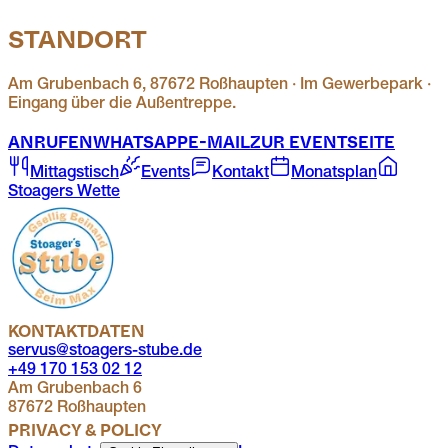
STANDORT
Am Grubenbach 6, 87672 Roßhaupten · Im Gewerbepark ·
Eingang über die Außentreppe.
ANRUFEN
WHATSAPP
E-MAIL
ZUR EVENTSEITE
Mittagstisch
Events
Kontakt
Monatsplan
Stoagers Wette
KONTAKTDATEN
servus@stoagers-stube.de
+49 170 153 02 12
Am Grubenbach 6
87672 Roßhaupten
PRIVACY & POLICY