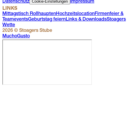
Cookie-Einstellungen
Datenschutz
Impressum
LINKS
Mittagstisch Roßhaupten
Hochzeitslocation
Firmenfeier &
Teamevents
Geburtstag feiern
Links & Downloads
Stoagers
Wette
2026
© Stoagers Stube
Mucho
Gusto