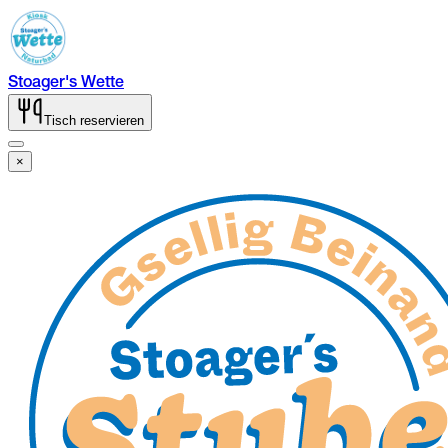
Stoager's Wette
Tisch reservieren
×